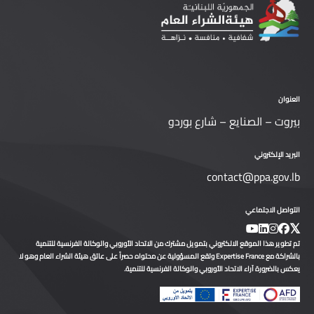
العنوان
بيروت – الصنايع – شارع بوردو
البريد الإلكتروني
contact@ppa.gov.lb
التواصل الاجتماعي
تم تطوير هذا الموقع الالكتروني بتمويل مشترك من الاتحاد الأوروبي والوكالة الفرنسية للتنمية
بالشراكة مع Expertise France وتقع المسؤولية عن محتواه حصراً على عاتق هيئة الشراء العام وهو لا
يعكس بالضرورة آراء الاتحاد الأوروبي والوكالة الفرنسية للتنمية.