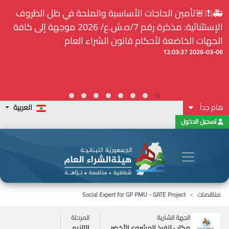
⚠️... ويكون النشر إلزامياً على المنصة الإلكترونيّة المركزيّة
لدى هيئة الشراء العام... الخ. (المادة 109 : الشفافية)
2026-02-24 13:48:11
هام جداً
العربية
تسجيل الدخول
مناقصات
Social Expert for GP PMU - GATE Project
الجهة الشارية
المرحلة
مكتب تنفيذ المشروع الأخضر
التلزيم