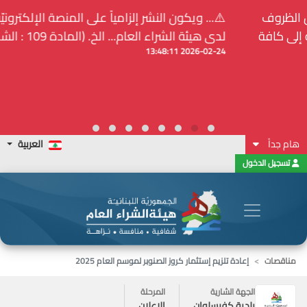
⚠️... ويكون النشر إلزامياً على المنصة الإلكترونيّة المركزيّة
لدى هيئة الشراء العام... الخ. (المادة 109 : الشفافية)
2026-02-24 13:48:11
هام جداً
العربية
تسجيل الدخول
مناقصات
إعادة تلزيم إستثمار كروز الصنوبر لموسم العام 2025
الجهة الشارية
المرحلة
بلدية كفرسلوان
الاعلان