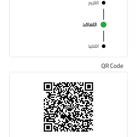
التلزيم
التعاقد
التنفيذ
QR Code