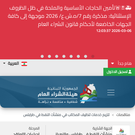
⚠️... ويكون النشر إلزامياً على المنصة الإلكترونيّة المركزيّة
لدى هيئة الشراء العام... الخ. (المادة 109 : الشفافية)
2026-02-24 13:48:11
هام جداً
العربية
تسجيل الدخول
مناقصات
تلزيم خدمات تنظيف المكاتب في منشآت النفط في طرابلس
الجهة الشارية
المرحلة
منشآت النفط في طرابلس والزهراني
إجراءات التعاقد