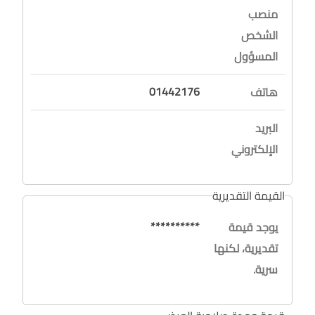
منصب
الشخص
المسؤول
01442176
هاتف
البريد
الإلكتروني
القيمة التقديرية
**********
يوجد قيمة
تقديرية، لكنها
سرية.