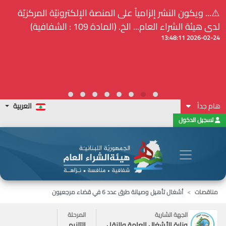
⚠️... ويكون النشر إلزامياً على المنصة الإلكترونيّة المركزيّة
لدى هيئة الشراء العام... الخ. (المادة 109 : الشفافية)
2026-02-24 13:48:11
هام جداً
العربية
تسجيل الدخول
مناقصات
أشغال تأهيل وصيانة طرق عدد 6 في قضاء مرجعيون
الجهة الشارية
المرحلة
وزارة الأشغال العامة والنقل
التلزيم