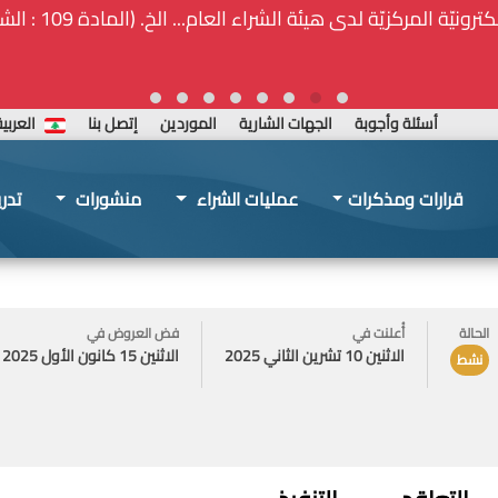
ة المركزيّة لدى هيئة الشراء العام... الخ. (المادة 109 : الشفافية)
أسئلة وأجوبة
الجهات الشارية
الموردين
إتصل بنا
العربي
قرارات ومذكرات
عمليات الشراء
منشورات
تدر
الحالة
أُعلنت في
فض العروض في
الاثنين 10 تشرين الثاني 2025
الاثنين 15 كانون الأول 2025
نشط