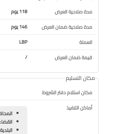
118 يوم
مدة صلاحية العرض
146 يوم
مدة صلاحية ضمان العرض
LBP
العملة
/
قيمة ضمان العرض
مكان التسليم
مكان استلام دفتر الشروط
أماكن التنفيذ
المحافظة : لبنا
القضاء : طراب
البلدية : طرابل