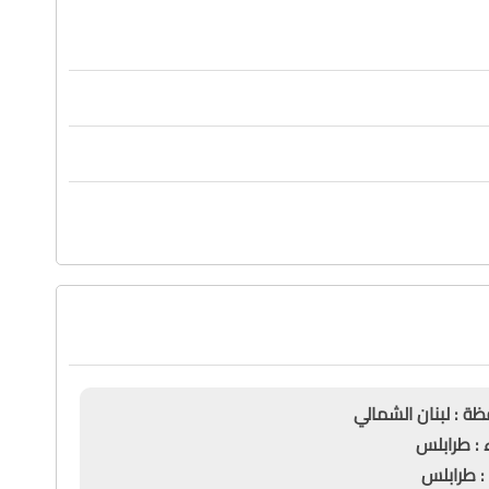
ن الشمالي
لس
س