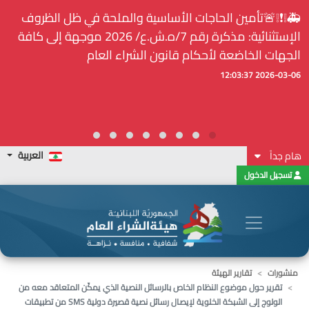
🚑❕❗❕🚨تأمين الحاجات الأساسية والملحة في ظل الظروف
الإستثنائية: مذكرة رقم 7/ه.ش.ع/ 2026 موجهة إلى كافة
الجهات الخاضعة لأحكام قانون الشراء العام
2026-03-06 12:03:37
العربية
هام جداً
تسجيل الدخول
منشورات
تقارير الهيئة
تقرير حول موضوع النظام الخاص بالرسائل النصية الذي يمكّن المتعاقد معه من
الولوج إلى الشبكة الخلوية لإيصال رسائل نصية قصيرة دولية SMS من تطبيقات