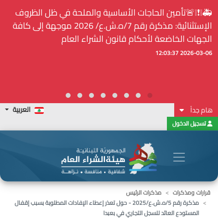
🚑❕❗❕🚨تأمين الحاجات الأساسية والملحة في ظل الظروف
الإستثنائية: مذكرة رقم 7/ه.ش.ع/ 2026 موجهة إلى كافة
الجهات الخاضعة لأحكام قانون الشراء العام
2026-03-06 12:03:37
العربية
هام جداً
تسجيل الدخول
قرارات ومذكرات
مذكرات الرئيس
مذكرة رقم 5/ه.ش.ع/2025 - حول تعذر إعطاء الإفادات المطلوبة بسبب إقفال
المستودع العائد للسجل التجاري في بعبدا