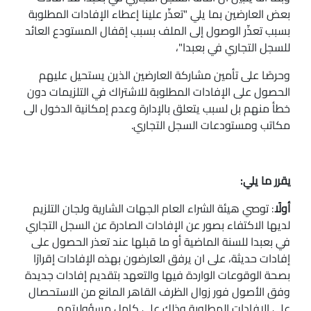
بعض العارضين بما يلي "تعذّر علينا إعطاء الإفادات المطلوبة
بسبب تعذّر الوصول إلى الملف بسبب إقفال المستودع العائد
للسجل التجاري في بعبدا"،
وحرصًا على تأمين مشاركة العارضين الذين يستحيل عليهم
الحصول على الإفادات المطلوبة للاشتراك في التلزيمات دون
خطأ منهم بل لسبب يتعلق بالإدارة وعدم إمكانية الدخول الى
مكاتب ومستودعات السجل التجاري.
يقرر ما يلي:
أولًا
: توصي هيئة الشراء العام الجهات الشارية ولجان التلزيم
لديها الاكتفاء بصور عن الإفادات الصادرة عن السجل التجاري
في بعبدا للسنة الماضية أو ما قبلها عند تعذر الحصول على
إفادات حديثة، على ان يرفق العارضون بهذه الإفادات إقرارًا
بصحة الوقوعات الواردة فيها والتعهد بتقديم إفادات جديدة
وفق الأصول فور زوال الظرف القاهر المانع من الاستحصال
على الإفادات المطلوبة وذلك على كامل مسؤوليتهم.