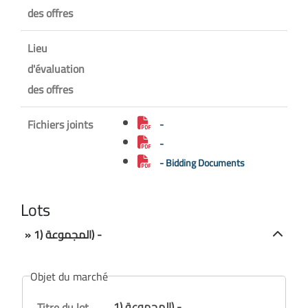
des offres
Lieu
d'évaluation
des offres
Fichiers joints
-
-
- Bidding Documents
Lots
» المجموعة (1) -
Objet du marché
المجموعة (1) -
Titre du lot