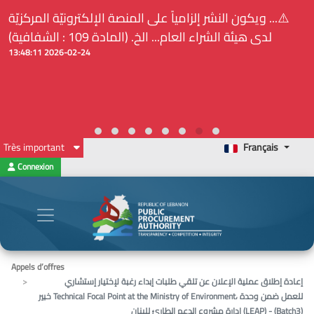
⚠️... ويكون النشر إلزامياً على المنصة الإلكترونيّة المركزيّة
لدى هيئة الشراء العام... الخ. (المادة 109 : الشفافية)
2026-02-24 13:48:11
Très important
Français
Connexion
Appels d’offres
إعادة إطلاق عملية الإعلان عن تلقي طلبات إبداء رغبة لإختيار إستشاري
خبير Technical Focal Point at the Ministry of Environment، للعمل ضمن وحدة
إدارة مشروع الدعم الطارئ للبنان (LEAP) - (Batch3)