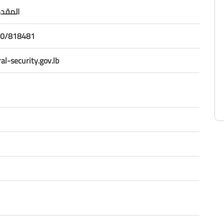
المقد
70/818481
l-security.gov.lb