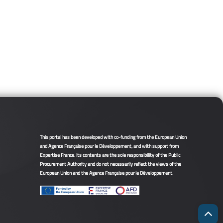
This portal has been developed with co-funding from the European Union
and Agence Française pour le Développement, and with support from
Expertise France. Its contents are the sole responsibility of the Public
Procurement Authority and do not necessarily reflect the views of the
European Union and the Agence Française pour le Développement.