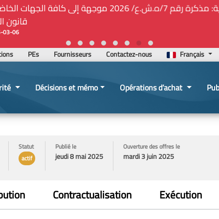
ة المركزيّة لدى هيئة الشراء العام... الخ. (المادة 109 : الشفافية)
2026-02-24 13:48:11
tions
PEs
Fournisseurs
Contactez-nous
Français
rité
Décisions et mémo
Opérations d’achat
Pub
Statut
Publié le
Ouverture des offres le
jeudi 8 mai 2025
mardi 3 juin 2025
actif
bution
Contractualisation
Exécution