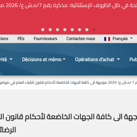
🚑❕❗❕🚨ت
tions
PEs
Fournisseurs
Contactez-nous
Français
rité
Décisions et mémo
Opérations d’achat
Pub
الى المادة 46 (فقرة 2)
 رقم 1 /ه.ش.ع/ 2025 موجهة الى كافة الجهات الخاضعة لأحكا
الرضائية