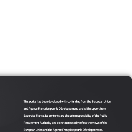
This portal has been developed with co-funding from the European Union
and Agence Française pour le Développement, and with support from
Expertise France. Its contents are the sole responsibility of the Public
Procurement Authority and do not necessarily reflect the views of the
European Union and the Agence Française pour le Développement.