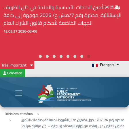
🚑❕❗❕🚨تأمين الحاجات الأساسية والملحة في ظل الظروف
الإستثنائية: مذكرة رقم 7/ه.ش.ع/ 2026 موجهة إلى كافة
الجهات الخاضعة لأحكام قانون الشراء العام
2026-03-06 12:03:37
Français
Très important
Connexion
Décisions et mémo
مذكرة رقم 2023/6 : حول تضمين دفاتر الشروط المتعلقة بصفقات التأمين
حصول العارض على إفادة من وزارة الإقتصاد والتجارة – لجن مراقبة هيئات