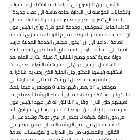
الرئيس عون "الإسراع في اجراء الامتحانات لملء الشواغر
بالكفايات المؤهلة لان الإدارة بحاجة ماسة الى دماء جديدة"،
لافتا الى "ضرورة تطوير معايير التقويم والمساءلة لضمان
الأداء الفاعل للموظفين وخدمة المواطن". ورأى الرئيس عون
ان "التدريب المستمر للموظف مهم للارتقاء بمستوى الخدمة
العامة"، داعيا الى ان "يكون مجلس الخدمة المدنية حارسا
امينا على مبدأ الجدارة والاستحقاق لأنه الطريق السليم لبناء
دولة عصرية تخدم جميع اللبنانيين". هيئة الشراء العام بعد
ذلك، انتقل الرئيس عون الى مقر هيئة الشراء العام، حيث
استقبله رئيسها الدكتور جان العلية الذي رحب به، شاكرا له
"رعايته ودعمه لعمل الهيئة"، لافتا الى افتقارها الى
موظفين، "اذ يعمل فيها حاليا 8 موظفين، فيما يلحظ
ملاكها وجود 57 موظفا، كما ان أعضاء الهيئة الأربعة لم يتم
تعيينهم حتى الان"، وقال: "اننا نثق انه في عهد الرئيس عون
سوف تتحرر الإدارة من مرجعيات النفوذ وتطبق القوانين لأنه
من دون إدارة نظيفة لا يمكن ان نبني دولة". وشدد على ان
"لا أحد يتدخل في عمل الهيئة طالما ان عملها يرتكز على
القانون والمطلوب من كل الإدارات والمؤسسات العامة
والبلديات التي لها علاقة بالهيئة ان تتجاوب مع مقتضيات