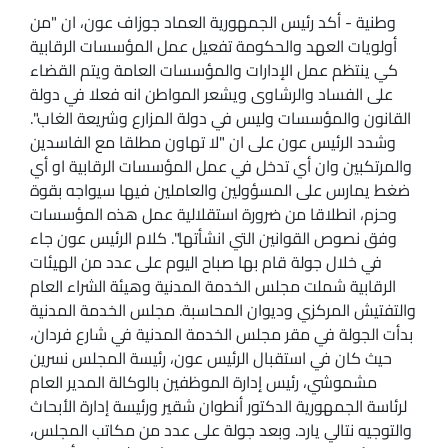
وطنية - أكد رئيس الجمهورية العماد جوزاف عون، ان "من
أولويات العهد والحكومة تفعيل عمل المؤسسات الرقابية
كي ينتظم عمل الإدارات والمؤسسات العامة ويتم القضاء
على الفساد والرشاوى ويشعر المواطن انه فعلا في دولة
القانون والمؤسسات وليس في دولة المزارع وشريعة الغاب".
وشدد الرئيس عون على ان "لا تهاون مطلقا مع الفاسدين
والمرتكبين وان أي تدخل في عمل المؤسسات الرقابية او أي
ضغط يمارس على المسؤولين والعاملين فيها سيواجه بقوة
وحزم، انطلاقا من ضرورة استقلالية عمل هذه المؤسسات
وفق نصوص القوانين التي انشأتها". كلام الرئيس عون جاء
في خلال جولة قام بها صباح اليوم على عدد من الهيئات
الرقابية شملت مجلس الخدمة المدنية وهيئة الشراء العام
والتفتيش المركزي وديوان المحاسبة. مجلس الخدمة المدنية
بدأت الجولة في مقر مجلس الخدمة المدنية في شارع فردان،
حيث كان في استقبال الرئيس عون، رئيسة المجلس نسرين
مشموشي، رئيس إدارة الموظفين بالوكالة المدير العام
لرئاسة الجمهورية الدكتور أنطوان شقير ورئيسة إدارة الأبحاث
والتوجيه نتالي يارد. وبعد جولة على عدد من مكاتب المجلس،