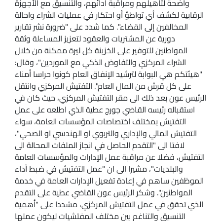
واضحة لتأهيلهم ومراقبة أدائهم، والتنسيق مع الأجهزة
الرقابية لكشف أي تواطؤ أو احتكار في عمليات الشراء واحالة
المخالفين إلى القضاء". كما شدد على "ضرورة نشر تقارير
دورية عن المشتريات والعقود لتعزيز المساءلة وثقة
المواطنين للتوفير على الخزينة كل ليرة ممكنة من خلال
الشراء المركزي والتفاوض الذكي مع الموردين"، وقال:
"هيئتكم هي البوابة لترشيد الإنفاق العام كونوا حراسا أمناء
على كل قرش من المال العام". التفتيش المركزي وانتقل
الرئيس عون بعد ذلك الى مقر التفتيش المركزي، حيث كان في
استقباله رئيسه القاضي جورج عطية الذي اطلعه على عمل
التفتيش بمختلف اختصاصات المؤسسات العامة، سواء
التفتيش المالي والإداري والتربوي او الهندسي او الصحي"،
لافتا الى "التقدم الحاصل في انجاز الملفات المحالة الى
التفتيش، فضلا عن مراقبة عمل الإدارات والمؤسسات العامة
والبلديات"، مشيرا الى ان "عمل التفتيش في ضبط أداء
الموظفين ساهم في إعادة تفعيل الإدارات العامة في خدمة
المواطنين". وشكر الرئيس عون القاضي عطية على التقدم
الذي تحقق في عمل التفتيش المركزي، مشددا على "أهمية
التنسيق والتناغم بين مختلف المفتشيات ليكون عملها