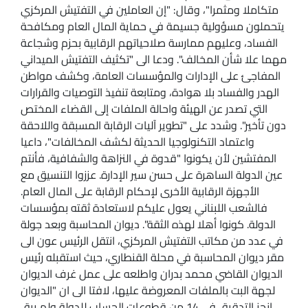
متكاملا ومثمرا"، وقال: "إن العاملين في التفتيش المركزي
يتحملون مسؤولية جسيمة في حماية المال العام ومكافحة
الفساد، وعليهم ممارسة صلاحياتهم الرقابية بحزم وشجاعة
مهما علا شأن المخالف". ودعا الى "تكثيف التفتيش الميداني
المفاجئ على الإدارات والمؤسسات العامة، وكشف مواطن
الهدر والفساد بلا هوادة، ومتابعة تنفيذ التوصيات والقرارات
التي تصدر عن الهيئة واحالة الملفات إلى القضاء المختص
دون تأخير". وشدد على "تطوير آليات الرقابة المسبقة واللاحقة
واعتماد التكنولوجيا الحديثة لكشف المخالفات"، داعيا
المفتشين لأن يكونوا "قدوة في النزاهة والشفافية، فأنتم
عين الدولة الساهرة على حسن سير الإدارة. عززوا التنسيق مع
الأجهزة الرقابية الأخرى لإحكام الرقابة على المال العام.
فالشعب اللبناني يعول عليكم لاستعادة ثقته بمؤسسات
الدولة. كونوا أهلا لهذه الثقة". ديوان المحاسبة وبعد جولة
في عدد من مكاتب التفتيش المركزي، انتقل الرئيس عون الى
مقر ديوان المحاسبة في محلة القنطاري، حيث استقبله رئيس
الديوان القاضي محمد بدران واطلعه على عمل غرف الديوان
لجهة البت بالملفات المعروضة عليها، لافتا الى ان "الديوان
انجز التدقيق في 14 من قطوعات الحساب للدولة ولم يبق