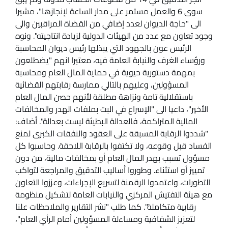
سوى 6 والعمل مستمر على مدار الساعة لإنجازها"، مشيرا
الى "حاجة الديوان لعدد إضافي من القضاة المراقبين والى
وجود تعاون مع عدد من الهيئات الدولية لزيادة انتاجيته". ونوه
الرئيس عون بالجهود التي يبذلها رئيس ديوان المحاسبة
ورؤساء الغرف والنيابة العامة فيه، معتبرا انهم "يضطلعون
بمهمة دستورية حيوية في حماية المال العام ومحاسبة
المسؤولين، وعليهم بالتالي ممارسة رقابتهم القضائية
باستقلالية تامة ونزاهة مطلقة لأنهم حصن المال العام
الأخير"، داعيا الى "الإسراع في البت بملفات الهدر والمخالفات
المالية المتراكمة، فالعدالة البطيئة ليست بعدالة". أضاف:
"شددوا الرقابة المسبقة على العقود والنفقات الكبرى لمنع
الفساد قبل وقوعه، ولا تكتفوا بالرقابة اللاحقة. وحاسبوا كل
مسؤول تسبب بهدر المال العام أو بمخالفات مالية، من دون
تمييز أو استثناء. وطوروا أساليب التدقيق والمراجعة لتواكب
التطورات، واعتمدوا الرقمنة لتسريع الإجراءات، وعززوا التعاون
مع هيئة التفتيش المركزي والنيابات العامة لتشكيل منظومة
رقابية متكاملة". كما طلب "نشر التقارير والملاحظات علنا
لتعزيز الشفافية ومساءلة المسؤولين أمام الرأي العام"،