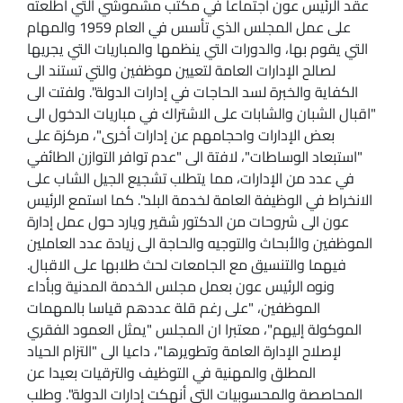
عقد الرئيس عون اجتماعا في مكتب مشموشي التي أطلعته
على عمل المجلس الذي تأسس في العام 1959 والمهام
التي يقوم بها، والدورات التي ينظمها والمباريات التي يجريها
لصالح الإدارات العامة لتعيين موظفين والتي تستند الى
الكفاية والخبرة لسد الحاجات في إدارات الدولة". ولفتت الى
"اقبال الشبان والشابات على الاشتراك في مباريات الدخول الى
بعض الإدارات واحجامهم عن إدارات أخرى"، مركزة على
"استبعاد الوساطات"، لافتة الى "عدم توافر التوازن الطائفي
في عدد من الإدارات، مما يتطلب تشجيع الجيل الشاب على
الانخراط في الوظيفة العامة لخدمة البلد". كما استمع الرئيس
عون الى شروحات من الدكتور شقير ويارد حول عمل إدارة
الموظفين والأبحاث والتوجيه والحاجة الى زيادة عدد العاملين
فيهما والتنسيق مع الجامعات لحث طلابها على الاقبال.
ونوه الرئيس عون بعمل مجلس الخدمة المدنية وبأداء
الموظفين، "على رغم قلة عددهم قياسا بالمهمات
الموكولة إليهم"، معتبرا ان المجلس "يمثل العمود الفقري
لإصلاح الإدارة العامة وتطويرها"، داعيا الى "التزام الحياد
المطلق والمهنية في التوظيف والترقيات بعيدا عن
المحاصصة والمحسوبيات التي أنهكت إدارات الدولة". وطلب