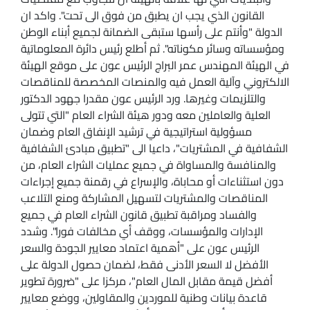
القانون الذي يجب ان يطبق من فوق الى تحت". واكد ان
الدولة "وأنتم على رأسها ستبقى الضمانة لجميع أبناء الوطن
ومؤسساته وسائر مكوناته". ثم أطلع رئيس دائرة المعلوماتية
في الهيئة المهندس عمر البراج الرئيس عون على موقع الهيئة
الالكتروني وآلية العمل فيه والمنصات المخصصة للمناقصات
والتلزيمات وغيرها. ورد الرئيس عون مقدرا جهود الدكتور
العلية والعاملين معه ودور هيئة الشراء العام "التي تتولى
مسؤولية استراتيجية في ترشيد الإنفاق العام وضمان
الشفافية في المشتريات"، داعيا الى "تطبيق مبادئ الشفافية
والمنافسة والمساواة في جميع عمليات الشراء العام، من
دون استثناءات أو محاباة، والإسراع في رقمنة جميع إجراءات
المناقصات والمشتريات لتسهيل المشاركة ومنع التلاعب
والفساد ومراقبة تطبيق قانون الشراء العام في جميع
الإدارات والمؤسسات، ووقف أي مخالفات فورا". وشدد
الرئيس عون على "أهمية اعتماد معايير الجودة والسعر
الأفضل لا السعر الأدنى فقط، لضمان حصول الدولة على
أفضل قيمة مقابل المال العام"، مركزا على "ضرورة تطوير
قاعدة بيانات وطنية للموردين والمقاولين، ووضع معايير