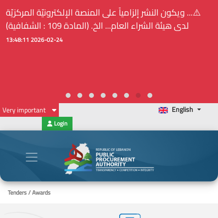
⚠️... ويكون النشر إلزامياً على المنصة الإلكترونيّة المركزيّة
لدى هيئة الشراء العام... الخ. (المادة 109 : الشفافية)
2026-02-24 13:48:11
English
Very important
Login
Tenders / Awards