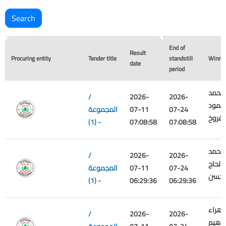
End of
Result
Procuring entity
Tender title
standstill
Winne
date
period
محمد
/
2026-
2026-
حمود
07-24
07-11
المجموعة
فروخ
(1) -
07:08:58
07:08:58
محمد
/
2026-
2026-
 الحاج
07-24
07-11
المجموعة
حسن
(1) -
06:29:36
06:29:36
زهراء
/
2026-
2026-
براهيم