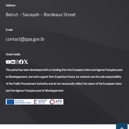
Address
Beirut - Sanayeh - Bordeaux Street
Email
contact@ppa.gov.lb
Social media
This portal has been developed with co-funding from the European Union and Agence Française pour
le Développement, and with support from Expertise France. Its contents are the sole responsibility
of the Public Procurement Authority and do not necessarily reflect the views of the European Union
and the Agence Française pour le Développement.