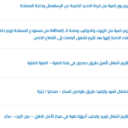
زيم بيع كمية من خردة الحديد الخارجة عن الإستعمال وحاجة المصلحة
مزايدة عمومية لتلزيم كمية من الزيوت والدواليب ومادة الـ ((AdBlue من مستودع المصلحة ل
فاء الحاجة إليها بعد تلزيم تشغيل الباصات إلى القطاع الخاص
زيم اشغال تأهيل طريق حمدون في بلدة المنية – المنية الضنية
غال تعبيد وتزفيت طريق طواحين السكر – مجدليا / زغرتا
زيم اشغال توريد وتركيب أجهزة طبية في مركز الأمل الطبي – عين الزيت - عكار