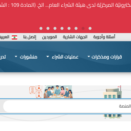
ة المركزيّة لدى هيئة الشراء العام... الخ. (المادة 109 : الشفافية)
أسئلة وأجوبة
الجهات الشارية
الموردين
إتصل بنا
العربي
قرارات ومذكرات
عمليات الشراء
منشورات
تدر