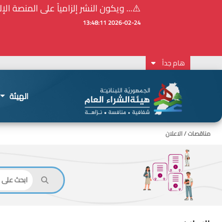
⚠️... ويكون النشر إلزامياً على المنصة الإلكترونيّ
2026-02-24 13:48:11
هام جداً
الهيئة
مناقصات / الاعلان