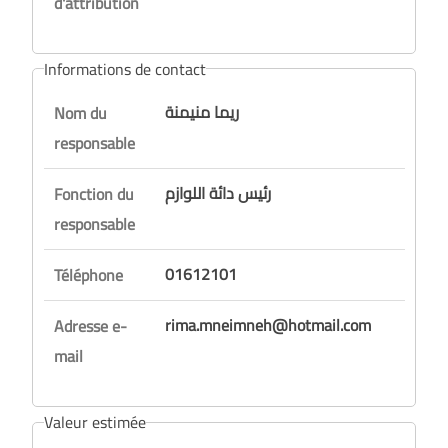
d'attribution
Informations de contact
ريما منيمنة
Nom du
responsable
رئيس دائة اللوازم
Fonction du
responsable
01612101
Téléphone
rima.mneimneh@hotmail.com
Adresse e-
mail
Valeur estimée