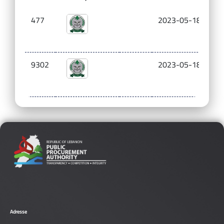
477
2023-05-18
0.
9302
2023-05-18
28
Adresse