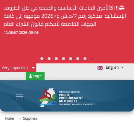
🚑❕❗❕🚨تأمين الحاجات الأساسية والملحة في ظل الظروف
الإستثنائية: مذكرة رقم 7/ه.ش.ع/ 2026 موجهة إلى كافة
الجهات الخاضعة لأحكام قانون الشراء العام
2026-03-06 12:03:37
English
Very important
Login
Home
Suppliers