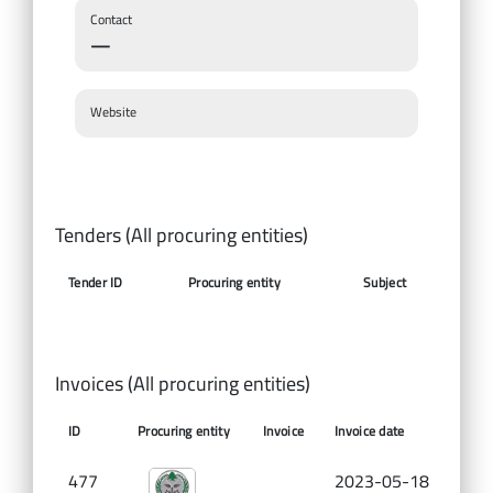
Contact
—
Website
Tenders (All procuring entities)
Tender ID
Procuring entity
Subject
Awar
Invoices (All procuring entities)
ID
Procuring entity
Invoice
Invoice date
Amou
477
2023-05-18
0.0