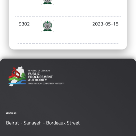
9302
2023-05-18
283
Address
Beirut - Sanayeh - Bordeaux Street