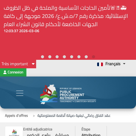
 والملحة في ظل الظروف
⚠️... ويكون النشر إلزامياً على ال
الإستثنائية: مذكرة رقم 7/ه.ش.ع/ 2026 موجهة إلى كافة
لدى هيئة الشراء العام... الخ. (المادة 09
كام قانون الشراء العام
2026-03-06 12:03:37
Très important
Français
Connexion
عقد اتفاق رضائي لبغية صيانة أنظمة المعلوماتية
Appels d’offres
Entité adjudicatrice
Étape
Attribution
مستشفى بشري الحكومي