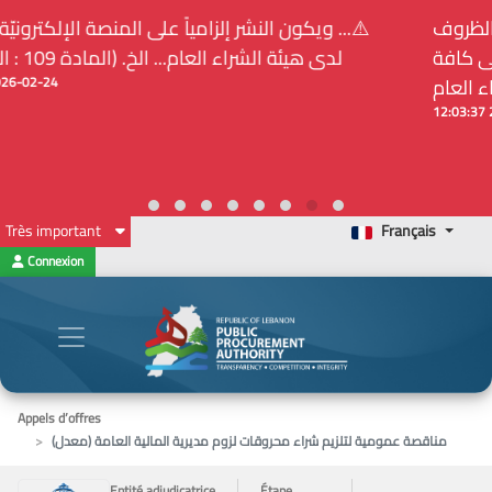
⚠️... ويكون النشر إلزامياً على المنصة الإلكترونيّة المركزيّة
لدى هيئة الشراء العام... الخ. (المادة 109 : الشفافية)
2026-02-24 13:48:11
Très important
Français
Connexion
Appels d’offres
مناقصة عمومية لتلزيم شراء محروقات لزوم مديرية المالية العامة (معدل)
Entité adjudicatrice
Étape