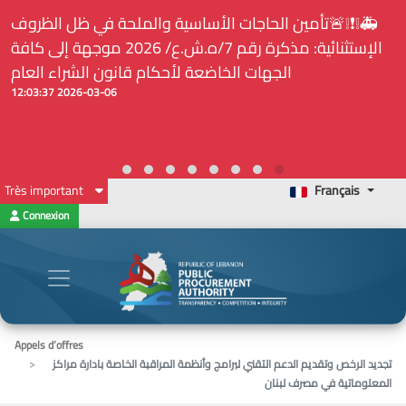
🚑❕❗❕🚨تأمين الحاجات الأساسية والملحة في ظل الظروف
الإستثنائية: مذكرة رقم 7/ه.ش.ع/ 2026 موجهة إلى كافة
الجهات الخاضعة لأحكام قانون الشراء العام
2026-03-06 12:03:37
Très important
Français
Connexion
Appels d’offres
تجديد الرخص وتقديم الدعم التقني لبرامج وأنظمة المراقبة الخاصة بادارة مراكز
المعلوماتية في مصرف لبنان