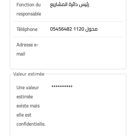
رئيس دائرة المشاريع
Fonction du
responsable
05456482 محول 1120
Téléphone
Adresse e-
mail
Valeur estimée
**********
Une valeur
estimée
existe mais
elle est
confidentielle.