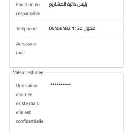
رئيس دائرة المشاريع
Fonction du
responsable
05456482 محول 1120
Téléphone
Adresse e-
mail
Valeur estimée
**********
Une valeur
estimée
existe mais
elle est
confidentielle.