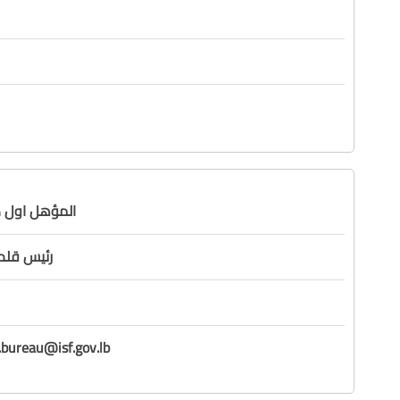
المؤهل اول 
رئيس قلم 
bureau@isf.gov.lb