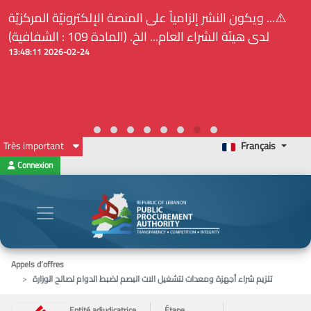
⚠️... ويكون النشر إلزامياً على المنصة الإلكترونيّة المركزيّة
لدى هيئة الشراء العام... الخ. (المادة 109 : الشفافية)
2026-02-24 13:48:11
Très important
Français
Connexion
Appels d’offres
تلزيم شراء أجهزة ومعدات لتشغيل الات البصم لضبط الدوام لصالح الوزارة
Entité adjudicatrice
Étape