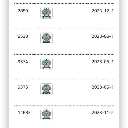
2889
2023-12-14
0.
8530
2023-08-10
0.
9374
2023-05-16
5
9375
2023-05-16
6
11683
2023-11-23
2