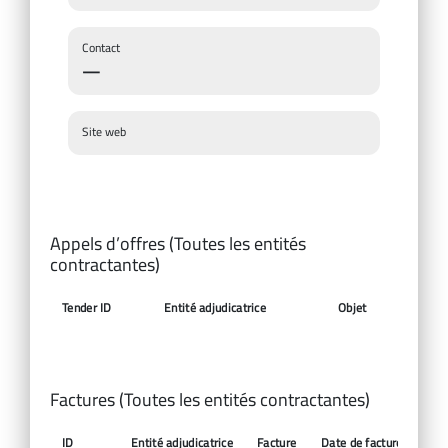
Contact
—
Site web
Appels d’offres (Toutes les entités
contractantes)
Tender ID
Entité adjudicatrice
Objet
Date d’
Factures (Toutes les entités contractantes)
ID
Entité adjudicatrice
Facture
Date de facture
Mo