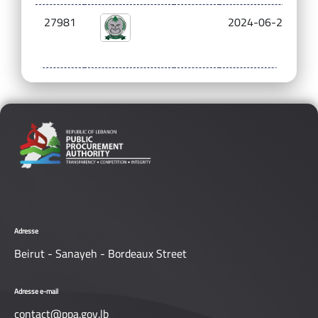
27981
2024-06-26
2
Adresse
Beirut - Sanayeh - Bordeaux Street
Adresse e-mail
contact@ppa.gov.lb