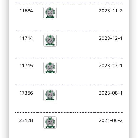
11684
2023-11-23
7
11714
2023-12-14
5
11715
2023-12-14
7
17356
2023-08-10
3
23128
2024-06-26
0.