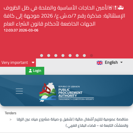
🚑❕❗❕🚨تأمين الحاجات الأساسية والملحة في ظل الظروف
الإستثنائية: مذكرة رقم 7/ه.ش.ع/ 2026 موجهة إلى كافة
الجهات الخاضعة لأحكام قانون الشراء العام
2026-03-06 12:03:37
Very important
English
Login
Tenders
مناقصة عمومية لتلزيم أشغال مائية ( تشغيل و صيانة مشروع مياه عين الزرقا
والمنشآت التابعة له – قضاء البقاع الغربي )