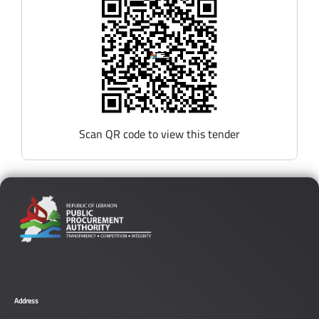
Scan QR code to view this tender
Address