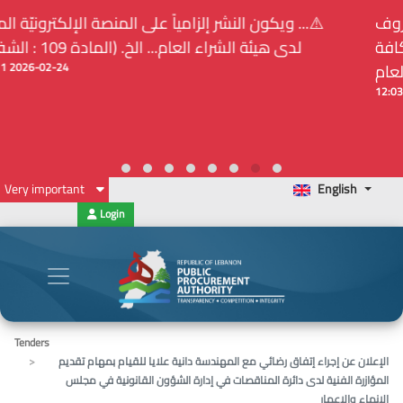
⚠️... ويكون النشر إلزامياً على المنصة الإلكترونيّة المركزيّة
لدى هيئة الشراء العام... الخ. (المادة 109 : الشفافية)
2026-02-24 13:48:11
Very important
English
Login
Tenders
الإعلان عن إجراء إتفاق رضائي مع المهندسة دانية علايا للقيام بمهام تقديم
المؤازرة الفنية لدى دائرة المناقصات في إدارة الشؤون القانونية في مجلس
الإنماء والإعمار