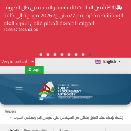
🚑❕❗❕🚨تأمين الحاجات الأساسية والملحة في ظل الظروف
الإستثنائية: مذكرة رقم 7/ه.ش.ع/ 2026 موجهة إلى كافة
الجهات الخاضعة لأحكام قانون الشراء العام
2026-03-06 12:03:37
Very important
English
Login
Tenders
إشعار بإجراء عقد اتفاق رضائي بين المهندس علي موسى الدر ومجلس الجنوب
Procuring entity
Stage