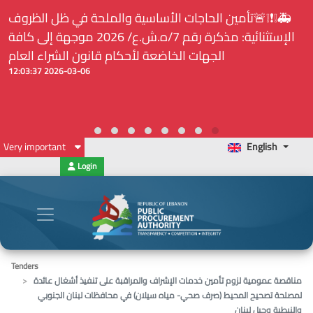
🚑❕❗❕🚨تأمين الحاجات الأساسية والملحة في ظل الظروف
الإستثنائية: مذكرة رقم 7/ه.ش.ع/ 2026 موجهة إلى كافة
الجهات الخاضعة لأحكام قانون الشراء العام
2026-03-06 12:03:37
Very important
English
Login
Tenders
مناقصة عمومية لزوم تأمين خدمات الإشراف والمراقبة على تنفيذ أشغال عائدة
لمصلحة تصحيح المحيط (صرف صحي- مياه سيلان) في محافظات لبنان الجنوبي
والنبطية وجبل لبنان