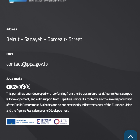
Address
Beirut - Sanayeh - Bordeaux Street
Email
contact@ppa.gov.lb
Social media
This portal has been developed with co-funding from the European Union and Agence Française pour
le Développement, and with support from Expertise France. Its contents are the sole responsibility
of the Public Procurement Authority and do not necessarily reflect the views of the European Union
and the Agence Française pour le Développement.