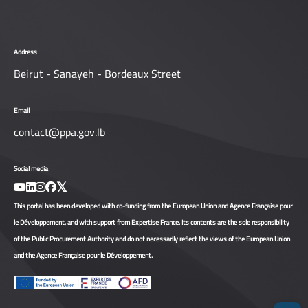
Address
Beirut - Sanayeh - Bordeaux Street
Email
contact@ppa.gov.lb
Social media
This portal has been developed with co-funding from the European Union and Agence Française pour
le Développement, and with support from Expertise France. Its contents are the sole responsibility
of the Public Procurement Authority and do not necessarily reflect the views of the European Union
and the Agence Française pour le Développement.