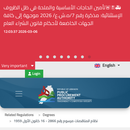
🚑❕❗❕🚨تأمين الحاجات الأساسية والملحة في ظل الظروف
الإستثنائية: مذكرة رقم 7/ه.ش.ع/ 2026 موجهة إلى كافة
الجهات الخاضعة لأحكام قانون الشراء العام
2026-03-06 12:03:37
English
Very important
Login
Related Regulations
Degrees
نظام المناقصات مرسوم رقم 2866 - 16 كانون الأول 1959