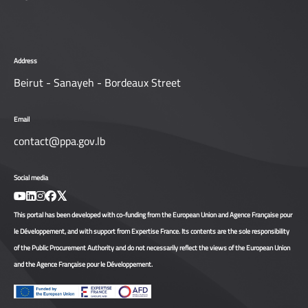
Address
Beirut - Sanayeh - Bordeaux Street
Email
contact@ppa.gov.lb
Social media
This portal has been developed with co-funding from the European Union and Agence Française pour
le Développement, and with support from Expertise France. Its contents are the sole responsibility
of the Public Procurement Authority and do not necessarily reflect the views of the European Union
and the Agence Française pour le Développement.