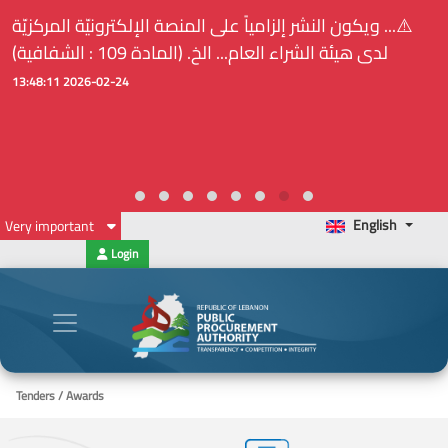
⚠️... ويكون النشر إلزامياً على المنصة الإلكترونيّة المركزيّة
لدى هيئة الشراء العام... الخ. (المادة 109 : الشفافية)
2026-02-24 13:48:11
English
Very important
Login
Tenders / Awards