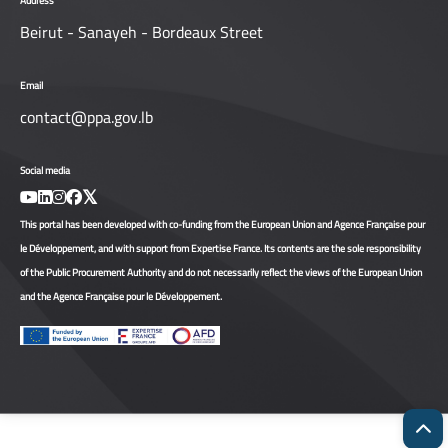
Address
Beirut - Sanayeh - Bordeaux Street
Email
contact@ppa.gov.lb
Social media
This portal has been developed with co-funding from the European Union and Agence Française pour
le Développement, and with support from Expertise France. Its contents are the sole responsibility
of the Public Procurement Authority and do not necessarily reflect the views of the European Union
and the Agence Française pour le Développement.