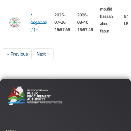
moufid
/
2026-
2026-
hassan
540
08-10
07-26
المجموعة
abou
LBP
(1) -
15:57:45
15:57:45
faour
« Previous
Next »