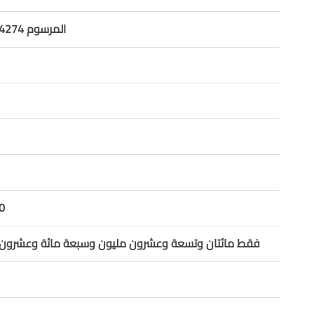
المرسوم 14274 موازنة 2025
0
فقط مائتان وتسعة وعشرون مليون وسبعة مائة وعشرون ألف