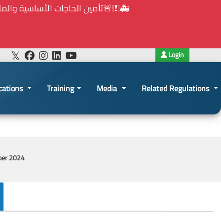
🚑❕❗❕🚨تأمين الحاجات الأساسية والملحة في ظل الظروف الإستثنائية: مذكرة رقم 7/ه.ش.ع/ 2026 موجهة إلى كافة الجهات الخاضعة لأحكام
قانون الشراء العام
2026-03-06 12:03:37
Login
cations
Training
Media
Related Regulations
ber 2024