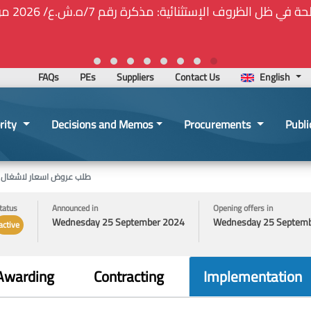
⚠️... ويكون النشر إلزامياً 
FAQs
PEs
Suppliers
Contact Us
English
rity
Decisions and Memos
Procurements
Publi
طلب عروض اسعار لاشغال ترم
tatus
Announced in
Opening offers in
Wednesday 25 September 2024
Wednesday 25 Septem
active
Awarding
Contracting
Implementation