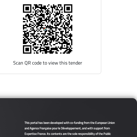
Scan QR code to view this tender
This portal has been developed with co-funding from the European Union
and Agence Française pour le Développement, and with support from
Expertise France. Its contents are the sole responsibility of the Public