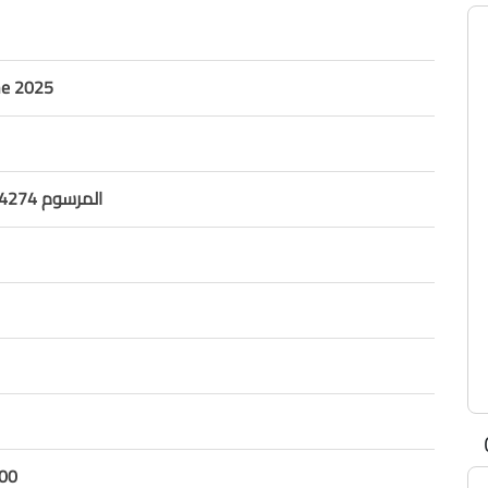
ne 2025
المرسوم 14274 موازنة 2025
00