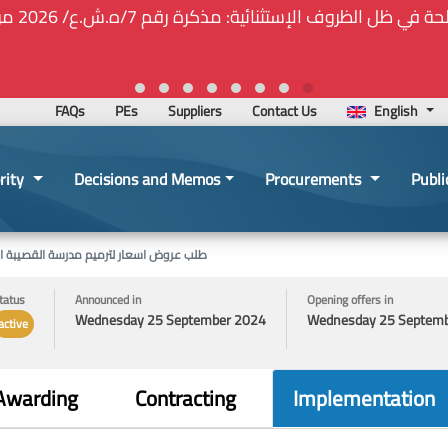
🚑❕❗❕🚨ت
FAQs
PEs
Suppliers
Contact Us
English
rity
Decisions and Memos
Procurements
Publi
طلب عروض اسعار لترميم مدرسة القصيبة ال
tatus
Announced in
Opening offers in
Wednesday 25 September 2024
Wednesday 25 Septem
active
Awarding
Contracting
Implementation