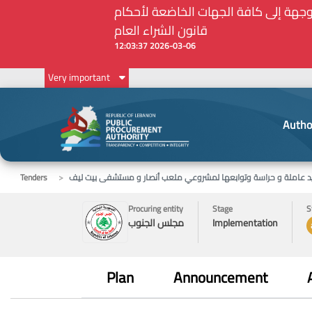
أمين الحاجات الأساسية والملحة في ظل الظروف الإستثنائية: مذكرة رقم 7/ه.ش.ع/ 2026 موجهة إلى كافة الجهات الخاضعة لأحكام
قانون الشراء العام
2026-03-06 12:03:37
Very important
Autho
د عاملة و حراسة وتوابعها لمشروعي ملعب أنصار و مستشفى بيت ليف
Tenders
Procuring entity
Stage
S
Implementation
مجلس الجنوب
Plan
Announcement