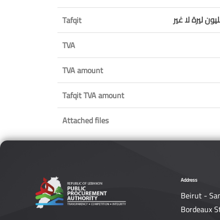
ون ليرة لا غير
Tafqit
TVA
TVA amount
Tafqit TVA amount
Attached files
Address
Beirut - Sa
Bordeaux S