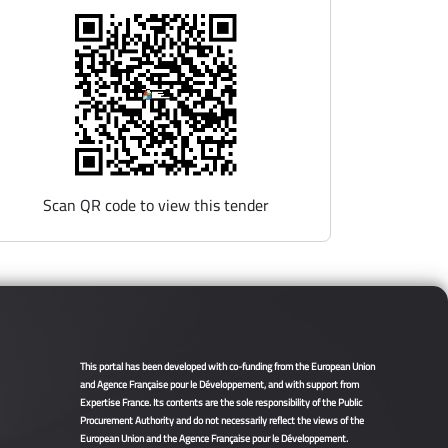
Scan QR code to view this tender
This portal has been developed with co-funding from the European Union
and Agence Française pour le Développement, and with support from
Expertise France. Its contents are the sole responsibility of the Public
Procurement Authority and do not necessarily reflect the views of the
European Union and the Agence Française pour le Développement.