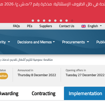
🚑❕❗❕🚨ت
FAQs
PEs
Suppliers
Contact Us
English
rity
Decisions and Memos
Procurements
Publi
مناقصة عمومية لتلزيم أشغال تقديم خدمات ي
tatus
Announced in
Opening offers in
Thursday 8 December 2022
Tuesday 27 December 2022
active
Awarding
Contracting
Implementation