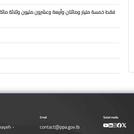
فقط خمسة مليار ومائتان وأربعة وعشرون مليون وثلاثة مائة
Email
Social media
nayeh -
contact@ppa.gov.lb