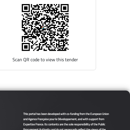
Scan QR code to view this tender
This portal has been developed with co-funding from the European Union
and Agence Française pour le Développement, and with support from
Expertise France. Its contents are the sole responsibility of the Public
Procurement Authority and do not necessarily reflect the views of the