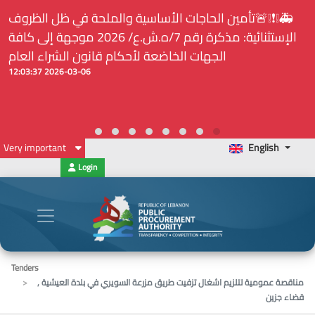
 والملحة في ظل الظروف
⚠️... ويكون النشر إلزامياً على ال
الإستثنائية: مذكرة رقم 7/ه.ش.ع/ 2026 موجهة إلى كافة
لدى هيئة الشراء العام... الخ. (المادة 09
كام قانون الشراء العام
2026-03-06 12:03:37
Very important
English
Login
Tenders
مناقصة عمومية لتلزيم اشغال تزفيت طريق مزرعة السويري في بلدة العيشية ,
قضاء جزين