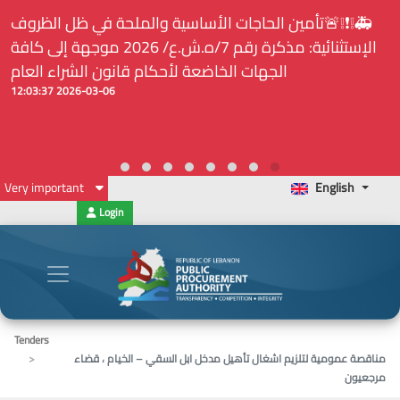
⚠️... ويكون النشر إلزامياً على المنصة الإلكترونيّة المركزيّة
لدى هيئة الشراء العام... الخ. (المادة 109 : الشفافية)
2026-02-24 13:48:11
Very important
English
Login
Tenders
مناقصة عمومية لتلزيم اشغال تأهيل مدخل ابل السقي – الخيام ، قضاء
مرجعيون