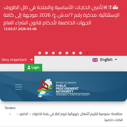
⚠️... ويكون النشر إلزامياً على المنصة الإلكترونيّة المركزيّة
لدى هيئة الشراء العام... الخ. (المادة 109 : الشفافية)
2026-02-24 13:48:11
Very important
English
Login
Tenders
مناقصة عمومية لتلزيم أشغال كهربائية لزوم البئر في بلدة الخلوات – الكفير –
قضاء حاصبيا