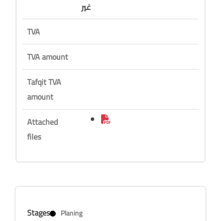
غير
TVA
TVA amount
Tafqit TVA
amount
Attached
files
Stages
Planing