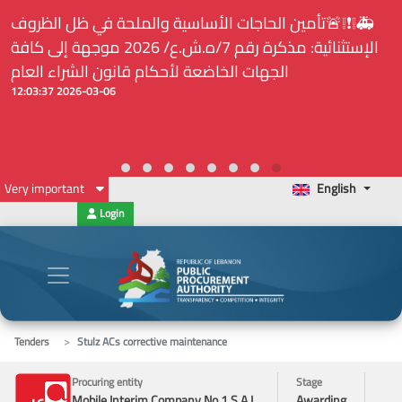
حة في ظل الظروف
⚠️... ويكون النشر إلزامياً على المنصة الإ
إستثنائية: مذكرة رقم 7/ه.ش.ع/ 2026 موجهة إلى كافة
لدى هيئة الشراء العام... الخ. (المادة 109 : الشفاف
ون الشراء العام
2026-03-06 12:03:37
Very important
English
Login
Tenders
Stulz ACs corrective maintenance
Procuring entity
Stage
Mobile Interim Company No.1 S.A.L.
Awarding