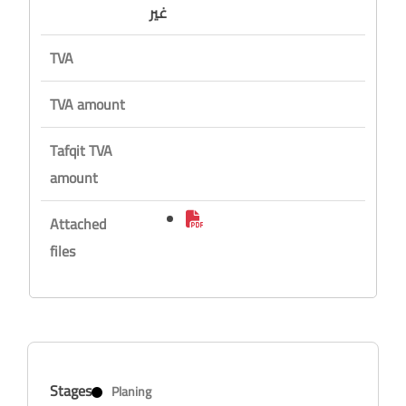
غير
TVA
TVA amount
Tafqit TVA
amount
Attached
files
Stages
Planing