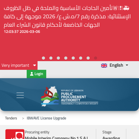
 والملحة في ظل الظروف
⚠️... ويكون النشر إلزامياً على ال
الإستثنائية: مذكرة رقم 7/ه.ش.ع/ 2026 موجهة إلى كافة
لدى هيئة الشراء العام... الخ. (المادة 09
كام قانون الشراء العام
2026-03-06 12:03:37
Very important
English
Login
Tenders
IBWAVE License Upgrade
Procuring entity
Stage
Mobile Interim Company No.1 S.A.L.
Awarding