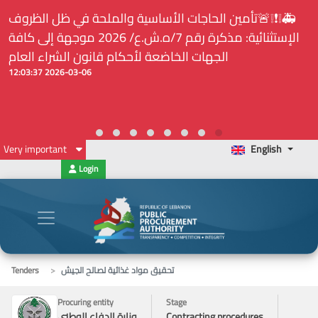
🚑❕❗❕🚨تأمين الحاجات الأساسية والملحة في ظل الظروف
الإستثنائية: مذكرة رقم 7/ه.ش.ع/ 2026 موجهة إلى كافة
الجهات الخاضعة لأحكام قانون الشراء العام
2026-03-06 12:03:37
Very important
English
Login
تحقيق مواد غذائية لصالح الجيش
Tenders
Procuring entity
Stage
Contracting procedures
وزارة الدفاع الوطني