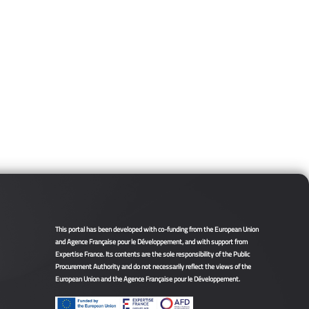
This portal has been developed with co-funding from the European Union
and Agence Française pour le Développement, and with support from
Expertise France. Its contents are the sole responsibility of the Public
Procurement Authority and do not necessarily reflect the views of the
European Union and the Agence Française pour le Développement.