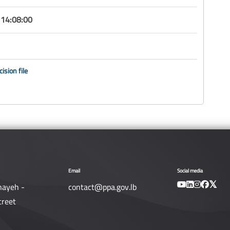
14:08:00
ision file
Email
Social media
nayeh -
contact@ppa.gov.lb
treet