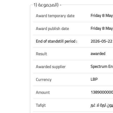
المجموعة (1) -
Friday 8 Ma
Award temporary date
Friday 8 Ma
Award publish date
End of standstill period :
2026-05-22 
awarded
Result
Spectrum Eng
Awarded supplier
LBP
Currency
1389000000
Amount
ن ليرة لا غير
Tafqit