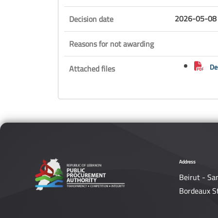
2026-05-08 
Decision date
Reasons for not awarding
Dec
Attached files
Address
Beirut - Sa
Bordeaux S