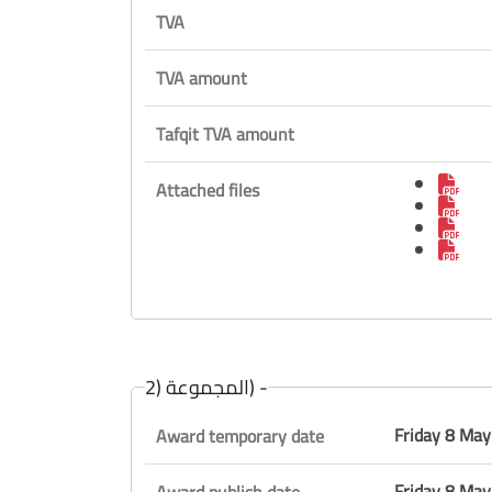
TVA
TVA amount
Tafqit TVA amount
Attached files
المجموعة (2) -
Friday 8 Ma
Award temporary date
Friday 8 Ma
Award publish date