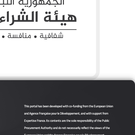
This portal has been developed with co-funding from the European Union
and Agence Française pour le Développement, and with support from
Expertise France. Its contents are the sole responsibility of the Public
Procurement Authority and do not necessarily reflect the views of the