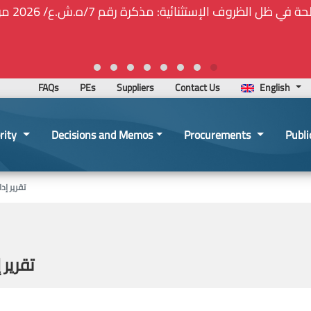
🚑❕❗❕🚨ت
FAQs
PEs
Suppliers
Contact Us
English
rity
Decisions and Memos
Procurements
Publi
تقرير إدارة
تقرير إد