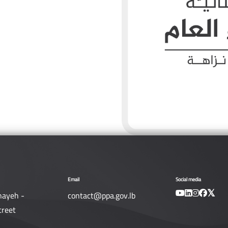
Email
Social media
nayeh -
contact@ppa.gov.lb
treet