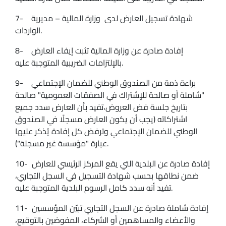
7- شهادة تسجيل العارض لدى وزارة المالية – مديرية
الواردات.
8- إفادة صادرة عن وزارة المالية تثبت إيفاء العارض
بالإلتزامات الضريبية المتوجبة عليه.
9- براءة ذمة من الصندوق الوطني للضمان الإجتماعي
"شاملة أو صالحة للإشتراك في الصفقات العمومية" صالحة
بتاريخ جلسة فض العروض،تفيد بأن العارض سدد جميع
اشتراكاته (يجب أن يكون العارض مسجلًا في الصندوق
الوطني للضمان الإجتماعي وترفض كل إفادة يُذكر عليها
عبارة "مؤسسة غير مسجلة").
10- إفادة صادرة عن البلدية التي يقع المركز الرئيسي للعارض
ضمن نطاقها بحسب شهادة التسجيل في السجل التجاري،
تفيد أنه سدد كامل الرسوم البلدية المتوجبة عليه.
11- إفادة شاملة صادرة عن السجل التجاري تبيّن المؤسسين
والأعضاء والمساهمين أو الشركاء، المفوضين بالتوقيع،