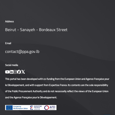
Address
Beirut - Sanayeh - Bordeaux Street
Email
contact@ppa.gov.lb
Social media
This portal has been developed with co-funding from the European Union and Agence Française pour
le Développement, and with support from Expertise France. Its contents are the sole responsibility
of the Public Procurement Authority and do not necessarily reflect the views of the European Union
and the Agence Française pour le Développement.