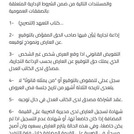
والمستندات التالية من ضمن الشروط الإدارية المتعلقة
بالصفقات العمومية:
1- كتاب التعهد (التصريح)…
2- إذاعة تجارية يُبيَّن فيها صاحب الحق المفوّض بالتوقيع
عن العارض ونموذج توقيعه.
3- التفويض القانوني اذا وقع العرض شخص غير الشخص
الذي يملك حق التوقيع عن العارض بحسب الإذاعة التجارية،
مصدّق لدى الكاتب العدل.
4- سجل عدلي للمفوض بالتوقيع أو "من يمثله قانونًا" لا
يتعدى تاريخه الثلاثة أشهر من تاريخ جلسة فض العروض.
5- عقد الشراكة مصدق لدى الكاتب العدل في حال توجبه.
6- شهادة تسجيل العارض لدى مديرية الضريبة على القيمة
المضافة إذا كان خاضعاً لها، أو شهادة عدم التسجيل اذا لم
يكن خاضعًا، وفي هذه الحالة يلتزم العارض بسعره وان أصبح
مسجلًا في الضريبة على القيمة المضافة خلال فترة التنفيذ.