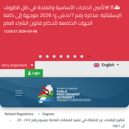
🚑❕❗❕🚨تأمين الحاجات الأساسية والملحة في ظل الظروف
الإستثنائية: مذكرة رقم 7/ه.ش.ع/ 2026 موجهة إلى كافة
الجهات الخاضعة لأحكام قانون الشراء العام
2026-03-06 12:03:37
English
Very important
Login
Related Regulations
Degrees
تنظيم الإقصاء عن الاشتراك في تنفيذ الصفقات العامة مرسوم رقم ٨١١٧ - 29
آب 1967