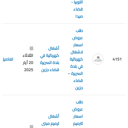
اللوبيا -
قضاء
صيدا
طلب
عروض
اسعار
أشغال
لاشغال
كهربائية في
الثلاثاء
4151
كهربائية
تفاصيل
بلدة السريرة
20 أيار
في بلدة
قضاء جزين
2025
السريرة –
قضاء
جزين
طلب
عروض
اسعار
أشغال
لترميم
ترميم مبنى