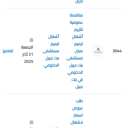
جزين
مناقصة
عمومية
لتلزيم
أشغال
أشغال
ترميم
ترميم
الجمعة
3644
مبنى
مستشفى
تفاصيل
21 آذار
مستشفى
بنت جبيل
2025
بنت جبيل
الحكومي
الحكومي
في بنت
جبيل
طلب
عروض
اسعار
لاشغال