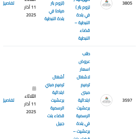
3805
(لزوم بئر
تفاصيل
لزوم بئر )
11 آذار
مياه) في
في بلدة
2025
بلدة النبطية
النبطية –
قضاء
النبطية
طلب
عروض
اسعار
لاشغال
أشغال
ترميم
ترميم مبني
مبنى
ابتدائية
الثلاثاء
3597
ابتدائية
برعشيت
تفاصيل
11 آذار
برعشيت
الرسمية
2025
الرسمية
قضاء بنت
في بلدة
جبيل
برعشيت –