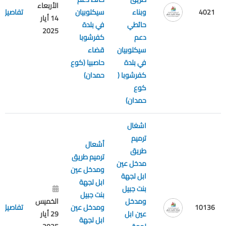
الأربعاء
4021
وبناء
سيكلوبيان
تفاصيل
14 أيار
حائطي
في بلدة
2025
دعم
كفرشوبا
سيكلوبيان
قضاء
في بلدة
حاصبيا (كوع
كفرشوبا (
حمدان)
كوع
حمدان)
اشغال
ترميم
أشعال
طريق
ترميم طريق
مدخل عين
ومدخل عين
ابل لجهة
ابل لجهة
بنت جبيل
بنت جبيل
ومدخل
الخميس
10136
ومدخل عين
تفاصيل
عين ابل
29 أيار
ابل لجهة