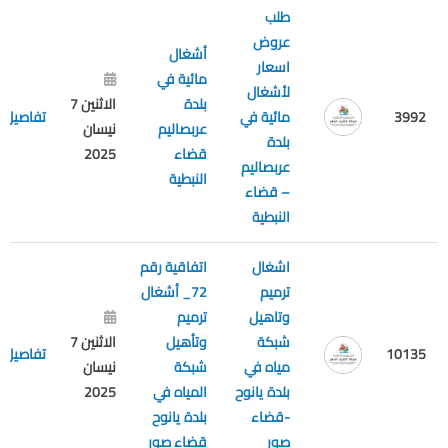
طلب
عروض
أشغال
اسعار
مائية في
لأشغال
بلدة
الاثنين 7
3992
مائية في
تفاصيل
عربصاليم
نيسان
بلدة
قضاء
2025
عربصاليم
النبطية
– قضاء
النبطية
اشغال
اتفاقية رقم
ترميم
72_ أشغال
وتاهيل
ترميم
شبكة
وتأهيل
الاثنين 7
10135
تفاصيل
مياه في
شبكة
نيسان
بلدة يانوح
المياه في
2025
-قضاء
بلدة يانوح
صور
قضاء صور