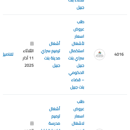
قضاء بنت
جبيل
طلب
عروض
اسعار
لأشغال
أشغال
استكمال
ترميم سراي
الثلاثاء
4016
تفاصيل
سراي بنت
مدينة بنت
11 آذار
جبيل
جبيل
2025
الحكومي
– قضاء
بنت جبيل
طلب
عروض
أشغال
اسعار
ترميم
لاشغال
مدرسة