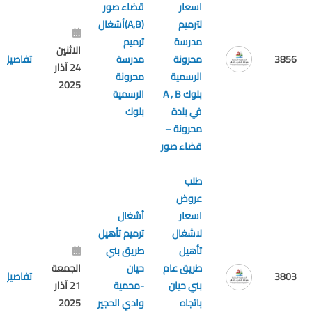
اسعار
قضاء صور
لترميم
(A,B)أشغال
مدرسة
ترميم
الاثنين
3856
محرونة
مدرسة
تفاصيل
24 آذار
الرسمية
محرونة
2025
بلوك A , B
الرسمية
في بلدة
بلوك
محرونة –
قضاء صور
طلب
عروض
اسعار
أشغال
لاشغال
ترميم تأهيل
تأهيل
طريق بني
طريق عام
حيان
الجمعة
3803
تفاصيل
بني حيان
-محمية
21 آذار
باتجاه
وادي الحجير
2025