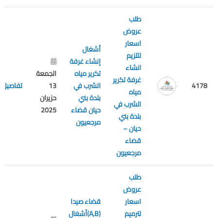
طلب
عروض
اسعار
أشغال
لتلزيم
إنشاء غرفة
انشاء
تكرير مياه
الجمعة
غرفة تكرير
4178
الشرب في
13
تفاصيل
مياه
بلدة بني
حزيران
الشرب في
حيان قضاء
2025
بلدة بني
مرجعيون
حيان –
قضاء
مرجعيون
طلب
عروض
اسعار
قضاء صيدا
لترميم
(A,B)أشغال