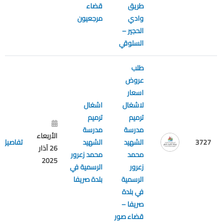
طريق
قضاء
وادي
مرجعيون
الحجير –
السلوقي
طلب
عروض
اسعار
لاشغال
اشغال
ترميم
ترميم
مدرسة
مدرسة
الأربعاء
3727
الشهيد
الشهيد
تفاصيل
26 آذار
محمد
محمد زعرور
2025
زعرور
الرسمية في
الرسمية
بلدة صريفا
في بلدة
صريفا –
قضاء صور