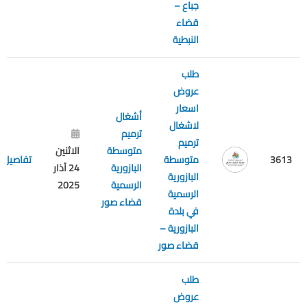
جباع –
قضاء
النبطية
طلب
عروض
اسعار
أشغال
لاشغال
ترميم
ترميم
متوسطة
الاثنين
3613
متوسطة
تفاصيل
البازورية
24 آذار
البازورية
الرسمية
2025
الرسمية
قضاء صور
في بلدة
البازورية –
قضاء صور
طلب
عروض