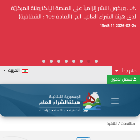
⚠️... ويكون النشر إلزامياً على المنصة الإلكترونيّة المركزيّة
لدى هيئة الشراء العام... الخ. (المادة 109 : الشفافية)
2026-02-24 13:48:11
العربية
هام جداً
تسجيل الدخول
مناقصات / التنفيذ