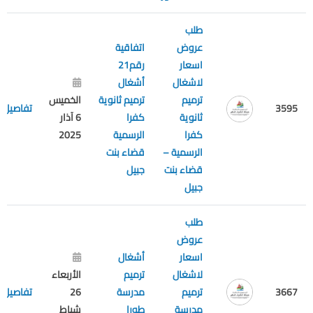
طلب
عروض
اتفاقية
اسعار
رقم21
لاشغال
أشغال
ترميم
ترميم ثانوية
الخميس
3595
تفاصيل
ثانوية
كفرا
6 آذار
كفرا
الرسمية
2025
الرسمية –
قضاء بنت
قضاء بنت
جبيل
جبيل
طلب
عروض
اسعار
أشغال
لاشغال
ترميم
الأربعاء
3667
ترميم
مدرسة
26
تفاصيل
مدرسة
طورا
شباط