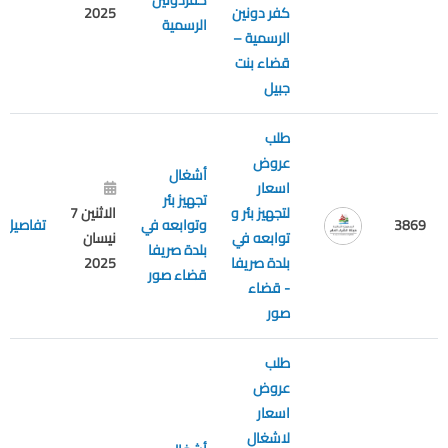
كفردونين
كفر دونين
2025
الرسمية
الرسمية –
قضاء بنت
جبيل
طلب
عروض
أشغال
اسعار
تجهيز بئر
لتجهيز بئر و
الاثنين 7
3869
وتوابعه في
تفاصيل
توابعه في
نيسان
بلدة صريفا
بلدة صريفا
2025
قضاء صور
- قضاء
صور
طلب
عروض
اسعار
لاشغال