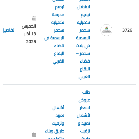
لاشغال
ترميم
ترميم
مدرسة
تكميلية
تكميلية
الخميس
3726
سحمر
سحمر
تفاصيل
13 آذار
الرسمية
الرسمية في
2025
في بلدة
قضاء
سحمر –
البقاع
قضاء
الغربي
البقاع
الغربي
طلب
عروض
اسعار
أشغال
لأشغال
تعبيد
تعبيد و
وتزفيت
تزفيت
طريق وبناء
طريق
حائط دعم