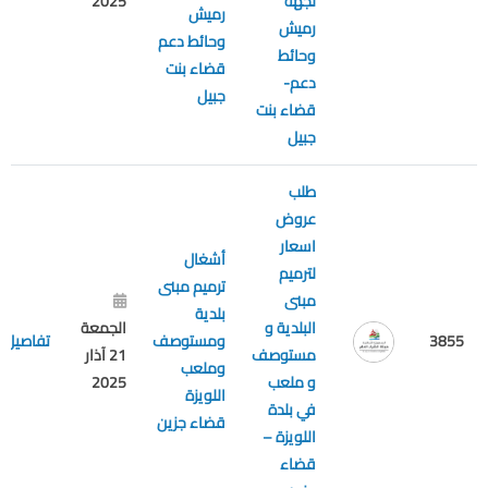
لجهة
2025
رميش
رميش
وحائط دعم
وحائط
قضاء بنت
دعم-
جبيل
قضاء بنت
جبيل
طلب
عروض
اسعار
أشغال
لترميم
ترميم مبنى
مبنى
بلدية
البلدية و
الجمعة
3855
ومستوصف
تفاصيل
مستوصف
21 آذار
وملعب
و ملعب
2025
اللويزة
في بلدة
قضاء جزين
اللويزة –
قضاء