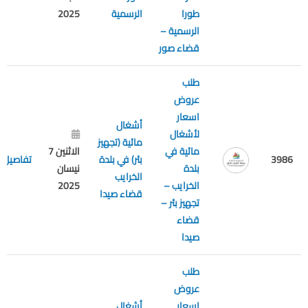
طورا
الرسمية
2025
الرسمية –
قضاء صور
طلب
عروض
اسعار
أشغال
لأشغال
مائية (تجهيز
مائية في
الاثنين 7
3986
بئر) في بلدة
تفاصيل
بلدة
نيسان
الخرايب
الخرايب –
2025
قضاء صيدا
تجهيز بئر –
قضاء
صيدا
طلب
عروض
اسعار
أشغال