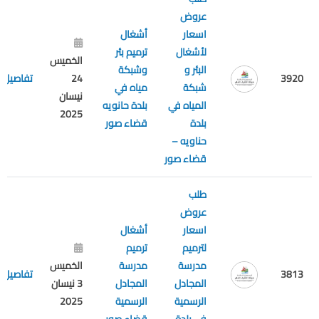
عروض
اسعار
أشغال
لأشغال
ترميم بئر
الخميس
البئر و
وشبكة
3920
24
تفاصيل
شبكة
مياه في
نيسان
المياه في
بلدة حانويه
2025
بلدة
قضاء صور
حناويه –
قضاء صور
طلب
عروض
اسعار
أشغال
لترميم
ترميم
مدرسة
مدرسة
الخميس
3813
تفاصيل
المجادل
المجادل
3 نيسان
الرسمية
الرسمية
2025