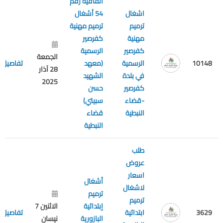
اتفاقية رقم
اشغال
54 أشغال
ترميم
ترميم مهنية
مهنية
كفرصير
كفرصير
الرسمية
الجمعة
10148
الرسمية
(معهد
تفاصيل
28 آذار
في بلدة
الشهيد
2025
كفرصير
حسن
-قضاء
سبيتي)
النبطية
قضاء
النبطية
طلب
عروض
اسعار
أشغال
لاشغال
ترميم
ترميم
إبتدائية
الاثنين 7
3629
ابتدائية
تفاصيل
البازورية
نيسان