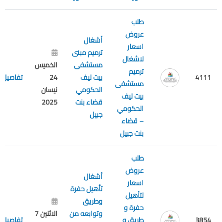
طلب
عروض
أشغال
اسعار
ترميم مبنى
لاشغال
مستشفى
الخميس
ترميم
4111
بيت ليف
24
تفاصيل
مستشفى
الحكومي
نيسان
بيت ليف
قضاء بنت
2025
الحكومي
جبيل
– قضاء
بنت جبيل
طلب
عروض
أشغال
اسعار
تأهيل حفرة
لتأهيل
وطريق
حفرة و
وتوابعه من
الاثنين 7
3854
طريق و
تفاصيل