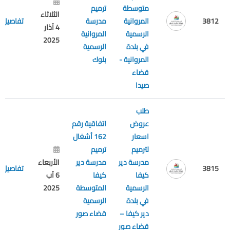
متوسطة
ترميم
الثلاثاء
3812
المروانية
مدرسة
تفاصيل
4 آذار
الرسمية
المروانية
2025
في بلدة
الرسمية
المروانية -
بلوك
قضاء
صيدا
طلب
عروض
اتفاقية رقم
اسعار
162 أشغال
لترميم
ترميم
مدرسة دير
مدرسة دير
الأربعاء
3815
تفاصيل
كيفا
كيفا
6 آب
الرسمية
المتوسطة
2025
في بلدة
الرسمية
دير كيفا –
قضاء صور
قضاء صور