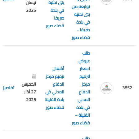
بنى تحتية
نيسان
توابعه من
في بلدة
2025
بنى تحتية
صريفا
في بلدة
قضاء صور
صريفا -
قضاء صور
طلب
عروض
اسعار
أشغال
لترميم
ترميم مركز
مركز
الدفاع
الخميس
3852
تفاصيل
الدفاع
المدني في
27 آذار
المدني
بلدة القليلة
2025
في بلدة
قضاء صور
القليلة –
قضاء صور
طلب